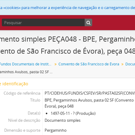
liza «cookies» para melhorar a experiência de navegação e o carregamento d
ento simples PEÇA048 - BPE, Pergaminho
ento de São Francisco de Évora), peça 04
FUNDIS - Fundos Documentais de Instituições do Sul
Convento de São Francisco de Évora
Docu
BPE, Pergaminhos Avulsos, pasta 02 SF (Convento de São Francisco de Évora), peça 048
 identificação
Código de referência
PT/CIDEHUS/FUNDIS/CSFEV/SR/PASTA02SF(CON
Título
BPE, Pergaminhos Avulsos, pasta 02 SF (Convento 
Évora), peça 048
Data(s)
1497-05-11 - ? (Produção)
Nível de descrição
Documento simples
Dimensão e suporte
Pergaminho