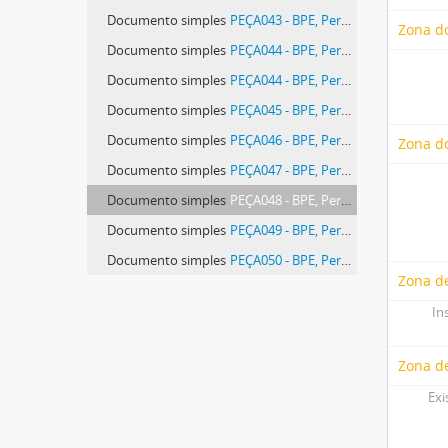
Documento simples
PEÇA043 - BPE, Pergaminhos Avulsos, pasta 02 SF (Convento de São Francisco de Évora), peça 043
Zona d
Documento simples
PEÇA044 - BPE, Pergaminhos Avulsos, pasta 02 SF (Convento de São Francisco de Évora), peça 044
Documento simples
PEÇA044 - BPE, Pergaminhos Avulsos, pasta 02 SF (Convento de São Francisco de Évora), peça 044
Documento simples
PEÇA045 - BPE, Pergaminhos Avulsos, pasta 02 SF (Convento de São Francisco de Évora), peça 045
Documento simples
PEÇA046 - BPE, Pergaminhos Avulsos, pasta 02 SF (Convento de São Francisco de Évora), peça 046
Zona do
Documento simples
PEÇA047 - BPE, Pergaminhos Avulsos, pasta 02 SF (Convento de São Francisco de Évora), peça 047
Documento simples
PEÇA048 - BPE, Pergaminhos Avulsos, pasta 02 SF (Convento de São Francisco de Évora), peça 048
Documento simples
PEÇA049 - BPE, Pergaminhos Avulsos, pasta 02 SF (Convento de São Francisco de Évora), peça 049
Documento simples
PEÇA050 - BPE, Pergaminhos Avulsos, pasta 02 SF (Convento de São Francisco de Évora), peça 050
Zona de
Documento simples
PEÇA051 - BPE, Pergaminhos Avulsos, pasta 02 SF (Convento de São Francisco de Évora), peça 051
In
Documento simples
PEÇA052 - BPE, Pergaminhos Avulsos, pasta 02 SF (Convento de São Francisco de Évora), peça 052
6 mais...
Zona d
Exi