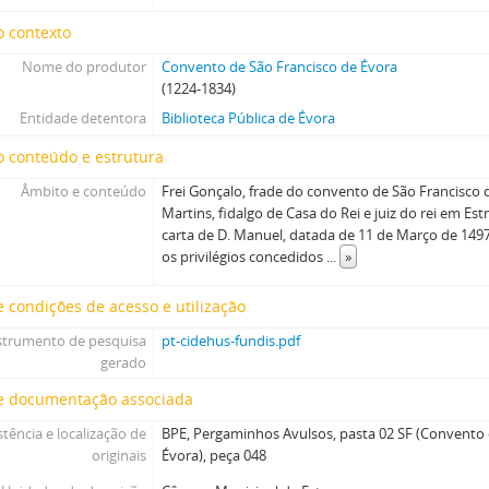
o contexto
Nome do produtor
Convento de São Francisco de Évora
(1224-1834)
Entidade detentora
Biblioteca Pública de Évora
 conteúdo e estrutura
Âmbito e conteúdo
Frei Gonçalo, frade do convento de São Francisco de
Martins, fidalgo de Casa do Rei e juiz do rei em E
carta de D. Manuel, datada de 11 de Março de 149
os privilégios concedidos
...
»
 condições de acesso e utilização
strumento de pesquisa
pt-cidehus-fundis.pdf
gerado
e documentação associada
stência e localização de
BPE, Pergaminhos Avulsos, pasta 02 SF (Convento 
originais
Évora), peça 048