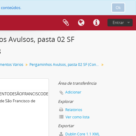
e conteúdos.
Ok
Entrar
s Avulsos, pasta 02 SF
8
mentos Vários
Pergaminhos Avulsos, pasta 02 SF (Convento de São Francisco de Évora).
Área de transferência
Adicionar
VENTODESÃOFRANCISCODEÉVORA)/PEÇA048
de São Francisco de
Explorar
Relatórios
Ver como lista
Exportar
Dublin Core 1.1 XML