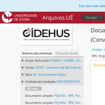
Este sítio web uti
Arquivos.UÉ
Navegar
Docum
(Conv
Acervos documentais
Pesquisa rápida
Grupo de Fundos
FUNDIS - FUNDIS - Fundos Documentais de Instituições do Sul
Zona de
Fundo
CSFEV - Convento de São Francisco de Évora
Série
SR - Documentos Vários
Unidade de instalação
PASTA02SF(CONVENTODESÃOFRANCISCODEÉVORA) - Pergaminhos Avulsos, pasta 02 SF (Convento de São Francisco de Évora).
56 mais...
Documento simples
PEÇA041 - BPE, Pergaminhos Avulsos, pasta 02 SF (Convento de São Francisco de Évora), peça 041
Documento simples
PEÇA042 - BPE, Pergaminhos Avulsos, pasta 02 SF (Convento de São Francisco de Évora), peça 042