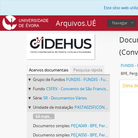
Este sítio web uti
Arquivos.UÉ
Navegar
Docum
(Conv
Acervos documentais
Pesquisa rápida
Grupo de Fundos
FUNDIS - FUNDIS - Fundos Documentais de Instituições do Sul
Zona de
Fundo
CSFEV - Convento de São Francisco de Évora
Série
SR - Documentos Vários
Unidade de instalação
PASTA02SF(CONVENTODESÃOFRANCISCODEÉVORA) - Pergaminhos Avulsos, pasta 02 SF (Convento de São Francisco de Évora).
64 mais...
Documento simples
PEÇA049 - BPE, Pergaminhos Avulsos, pasta 02 SF (Convento de São Francisco de Évora), peça 049
Documento simples
PEÇA050 - BPE, Pergaminhos Avulsos, pasta 02 SF (Convento de São Francisco de Évora), peça 050