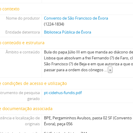
o contexto
Nome do produtor
Convento de São Francisco de Évora
(1224-1834)
Entidade detentora
Biblioteca Pública de Évora
 conteúdo e estrutura
Âmbito e conteúdo
Bula do papa Júlio III em que manda ao diácono de
Lisboa que absolvam a frei Fernando (?) de Faro, c
São Francisco (?) de Beja e em que autoriza a que
passar para a ordem dos cónegos
...
»
 condições de acesso e utilização
strumento de pesquisa
pt-cidehus-fundis.pdf
gerado
e documentação associada
stência e localização de
BPE, Pergaminhos Avulsos, pasta 02 SF (Convento 
originais
Évora), peça 056