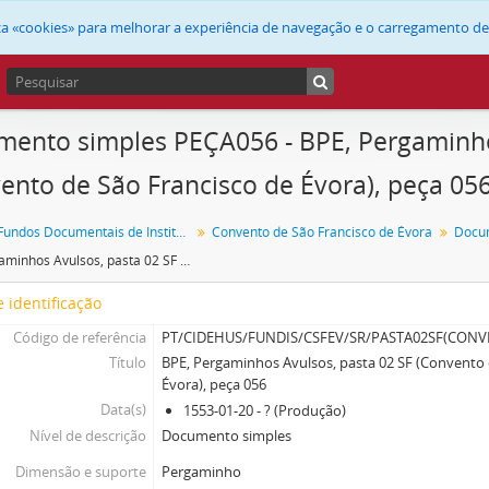
liza «cookies» para melhorar a experiência de navegação e o carregamento d
ento simples PEÇA056 - BPE, Pergaminho
ento de São Francisco de Évora), peça 05
FUNDIS - Fundos Documentais de Instituições do Sul
Convento de São Francisco de Évora
Docu
BPE, Pergaminhos Avulsos, pasta 02 SF (Convento de São Francisco de Évora), peça 056
 identificação
Código de referência
PT/CIDEHUS/FUNDIS/CSFEV/SR/PASTA02SF(CON
Título
BPE, Pergaminhos Avulsos, pasta 02 SF (Convento 
Évora), peça 056
Data(s)
1553-01-20 - ? (Produção)
Nível de descrição
Documento simples
Dimensão e suporte
Pergaminho