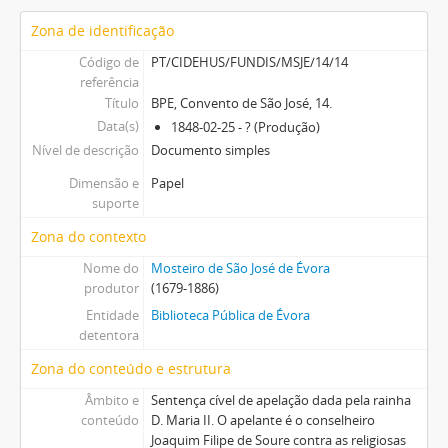
Zona de identificação
Código de
PT/CIDEHUS/FUNDIS/MSJE/14/14
referência
Título
BPE, Convento de São José, 14.
Data(s)
1848-02-25 - ? (Produção)
Nível de descrição
Documento simples
Dimensão e
Papel
suporte
Zona do contexto
Nome do
Mosteiro de São José de Évora
produtor
(1679-1886)
Entidade
Biblioteca Pública de Évora
detentora
Zona do conteúdo e estrutura
Âmbito e
Sentença cível de apelação dada pela rainha
conteúdo
D. Maria II. O apelante é o conselheiro
Joaquim Filipe de Soure contra as religiosas