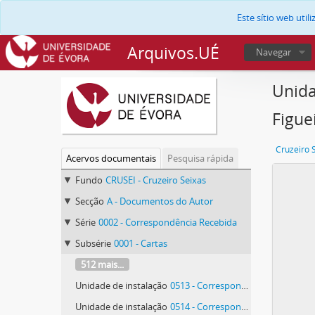
Este sítio web uti
Arquivos.UÉ
Navegar
Unida
Figue
Cruzeiro 
Acervos documentais
Pesquisa rápida
Fundo
CRUSEI - Cruzeiro Seixas
Secção
A - Documentos do Autor
Série
0002 - Correspondência Recebida
Subsérie
0001 - Cartas
512 mais...
Unidade de instalação
0513 - Correspondência de Maria Rita Andrea de Figueiredo Rodrigues Seixas
Unidade de instalação
0514 - Correspondência de Maria Rita Andrea de Figueiredo Rodrigues Seixas