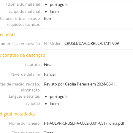
Idioma do material
português
Script do material
latim
Características físicas e
Bom
requisitos técnicos
as notas
N.º Ordem
CRUSEI/DA/CORREC/01/317/09
cador(es) alternativo(s)
 controlo da descrição
Estatuto
Final
Nível de detalhe
Parcial
tas de criação, revisão,
Revisto por Cecília Pereira em 2024-06-11.
eliminação
Línguas e escritas
português
Script(s)
latim
digital metadados
Nome do ficheiro
PT-AUEVR-CRUSEI-A-0002-0001-0517_dma.pdf