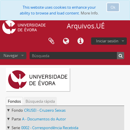
This website uses cookies to enhance your
Ok
ability to browse and load content.
More Info.
Arquivos.UÉ
Iniciar sesión
Navegar
Fondos
Búsqueda rápida
Fondo
CRUSEI - Cruzeiro Seixas
Parte
A - Documentos do Autor
Serie
0002 - Correspondência Recebida