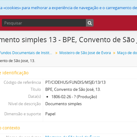
liza «cookies» para melhorar a experiência de navegação e o carregamento d
ento simples 13 - BPE, Convento de São J
FUNDIS - Fundos Documentais de Instituições do Sul
Mosteiro de São José de Évora
ento de São José, 13.
 identificação
Código de referência
PT/CIDEHUS/FUNDIS/MSJE/13/13
Título
BPE, Convento de São José, 13.
Data(s)
1806-02-26 - ? (Produção)
Nível de descrição
Documento simples
Dimensão e suporte
Papel
o contexto