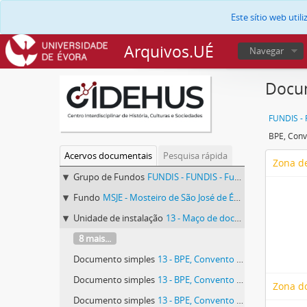
Este sítio web uti
Arquivos.UÉ
Navegar
Docum
BPE, Conv
Acervos documentais
Pesquisa rápida
Zona de
Grupo de Fundos
FUNDIS - FUNDIS - Fundos Documentais de Instituições do Sul
Fundo
MSJE - Mosteiro de São José de Évora
Unidade de instalação
13 - Maço de documentos vários identificado com o número 13.
8 mais...
Documento simples
13 - BPE, Convento de São José, 13.
Documento simples
13 - BPE, Convento de São José, 13.
Zona d
Documento simples
13 - BPE, Convento de São José, 13.