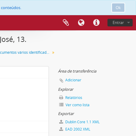
e conteúdos.
Ok
Entrar
osé, 13.
Maço de documentos vários identificado com o número 13.
Área de transferência
Adicionar
Explorar
Relatórios
Ver como lista
Exportar
Dublin Core 1.1 XML
EAD 2002 XML