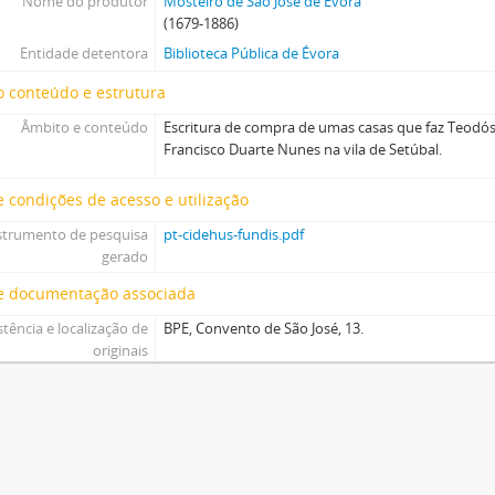
Nome do produtor
Mosteiro de São José de Évora
(1679-1886)
Entidade detentora
Biblioteca Pública de Évora
 conteúdo e estrutura
Âmbito e conteúdo
Escritura de compra de umas casas que faz Teodós
Francisco Duarte Nunes na vila de Setúbal.
 condições de acesso e utilização
strumento de pesquisa
pt-cidehus-fundis.pdf
gerado
e documentação associada
stência e localização de
BPE, Convento de São José, 13.
originais