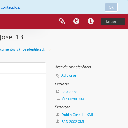
e conteúdos.
Ok
Entrar
osé, 13.
Maço de documentos vários identificado com o número 13.
Área de transferência
Adicionar
Explorar
Relatórios
Ver como lista
Exportar
Dublin Core 1.1 XML
EAD 2002 XML