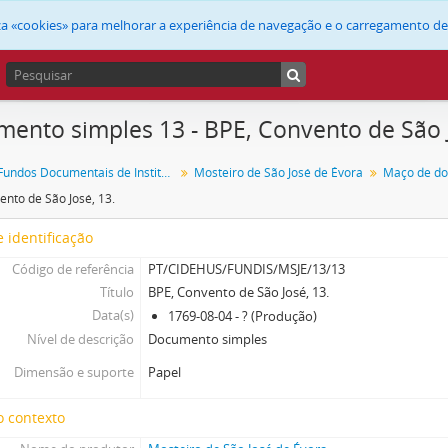
liza «cookies» para melhorar a experiência de navegação e o carregamento d
ento simples 13 - BPE, Convento de São J
FUNDIS - Fundos Documentais de Instituições do Sul
Mosteiro de São José de Évora
ento de São José, 13.
 identificação
Código de referência
PT/CIDEHUS/FUNDIS/MSJE/13/13
Título
BPE, Convento de São José, 13.
Data(s)
1769-08-04 - ? (Produção)
Nível de descrição
Documento simples
Dimensão e suporte
Papel
o contexto