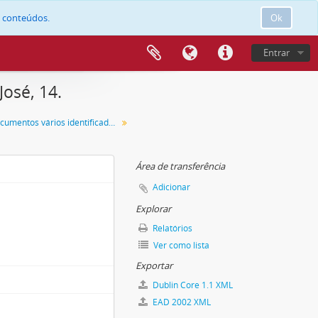
e conteúdos.
Ok
Entrar
osé, 14.
Maço de documentos vários identificado com o número 14.
Área de transferência
Adicionar
Explorar
Relatórios
Ver como lista
Exportar
Dublin Core 1.1 XML
EAD 2002 XML