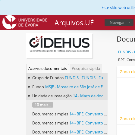
Este sítio web uti
Arquivos.UÉ
Navegar
Docum
BPE, Conv
Acervos documentais
Pesquisa rápida
Zona de
Grupo de Fundos
FUNDIS - FUNDIS - Fundos Documentais de Instituições do Sul
Fundo
MSJE - Mosteiro de São José de Évora
Unidade de instalação
14 - Maço de documentos vários identificado com o número 14.
10 mais...
Documento simples
14 - BPE, Convento de São José, 14.
Zona d
Documento simples
14 - BPE, Convento de São José, 14.
Documento simples
14 - BPE, Convento de São José, 14.