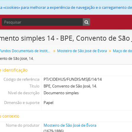
liza «cookies» para melhorar a experiência de navegação e o carregamento d
ento simples 14 - BPE, Convento de São J
FUNDIS - Fundos Documentais de Instituições do Sul
Mosteiro de São José de Évora
ento de São José, 14.
 identificação
Código de referência
PT/CIDEHUS/FUNDIS/MSJE/14/14
Título
BPE, Convento de São José, 14.
Nível de descrição
Documento simples
Dimensão e suporte
Papel
o contexto
Nome do produtor
Mosteiro de São José de Évora
(1679-1886)