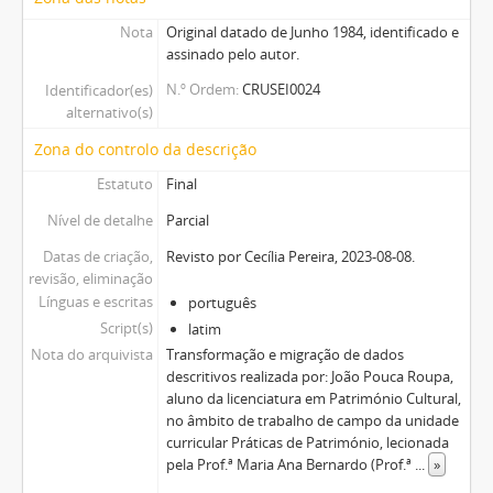
Nota
Original datado de Junho 1984, identificado e
assinado pelo autor.
N.º Ordem
CRUSEI0024
Identificador(es)
alternativo(s)
Zona do controlo da descrição
Estatuto
Final
Nível de detalhe
Parcial
Datas de criação,
Revisto por Cecília Pereira, 2023-08-08.
revisão, eliminação
Línguas e escritas
português
Script(s)
latim
Nota do arquivista
Transformação e migração de dados
descritivos realizada por: João Pouca Roupa,
aluno da licenciatura em Património Cultural,
no âmbito de trabalho de campo da unidade
curricular Práticas de Património, lecionada
pela Prof.ª Maria Ana Bernardo (Prof.ª
...
»