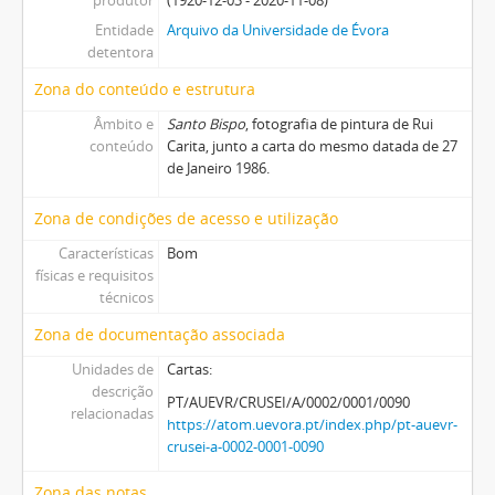
Entidade
Arquivo da Universidade de Évora
detentora
Zona do conteúdo e estrutura
Âmbito e
Santo Bispo
, fotografia de pintura de Rui
conteúdo
Carita, junto a carta do mesmo datada de 27
de Janeiro 1986.
Zona de condições de acesso e utilização
Características
Bom
físicas e requisitos
técnicos
Zona de documentação associada
Unidades de
Cartas:
descrição
PT/AUEVR/CRUSEI/A/0002/0001/0090
relacionadas
https://atom.uevora.pt/index.php/pt-auevr-
crusei-a-0002-0001-0090
Zona das notas