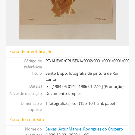
Zona de identificação
Código de
PT/AUEVR/CRUSEI/A/0002/0001/0001/0001/0004
referência
Título
Santo Bispo, fotografia de pintura de Rui
Carita
Data(s)
[1984-06-01?? - 1986-01-27??] (Produção)
Nível de descrição
Documento simples
Dimensão e
1 fotografia(s), cor (15 x 10,1 cm); papel
suporte
Zona do contexto
Nome do
Seixas, Artur Manuel Rodrigues do Cruzeiro
produtor
(1920-12-03 - 2020-11-08)